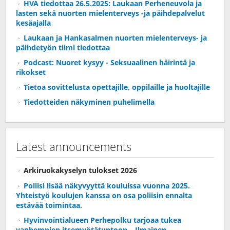
HVA tiedottaa 26.5.2025: Laukaan Perheneuvola ja
lasten sekä nuorten mielenterveys -ja päihdepalvelut
kesäajalla
Laukaan ja Hankasalmen nuorten mielenterveys- ja
päihdetyön tiimi tiedottaa
Podcast: Nuoret kysyy - Seksuaalinen häirintä ja
rikokset
Tietoa sovittelusta opettajille, oppilaille ja huoltajille
Tiedotteiden näkyminen puhelimella
Latest announcements
Arkiruokakyselyn tulokset 2026
Poliisi lisää näkyvyyttä kouluissa vuonna 2025.
Yhteistyö koulujen kanssa on osa poliisin ennalta
estävää toimintaa.
Hyvinvointialueen Perhepolku tarjoaa tukea
vanhempien itsemyötätuntoon – Ilmainen