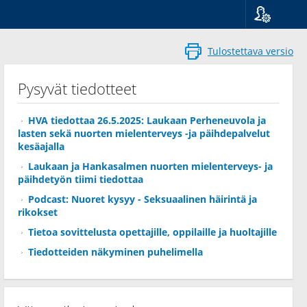
Kieli
Suomi
Tulostettava versio
Svenska
English
Pysyvät tiedotteet
HVA tiedottaa 26.5.2025: Laukaan Perheneuvola ja
lasten sekä nuorten mielenterveys -ja päihdepalvelut
kesäajalla
Laukaan ja Hankasalmen nuorten mielenterveys- ja
päihdetyön tiimi tiedottaa
Podcast: Nuoret kysyy - Seksuaalinen häirintä ja
rikokset
Tietoa sovittelusta opettajille, oppilaille ja huoltajille
Tiedotteiden näkyminen puhelimella