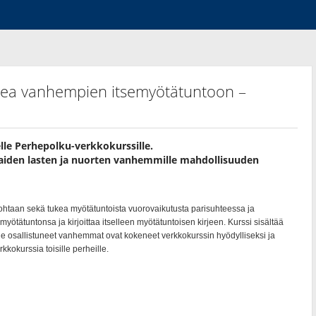
ukea vanhempien itsemyötätuntoon –
lle Perhepolku-verkkokurssille.
iaiden lasten ja nuorten vanhemmille mahdollisuuden